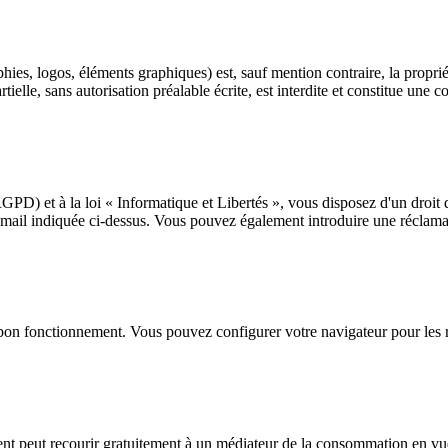
aphies, logos, éléments graphiques) est, sauf mention contraire, la prop
tielle, sans autorisation préalable écrite, est interdite et constitue une 
) et à la loi « Informatique et Libertés », vous disposez d'un droit d'a
e-mail indiquée ci-dessus. Vous pouvez également introduire une réclam
e bon fonctionnement. Vous pouvez configurer votre navigateur pour les r
t peut recourir gratuitement à un médiateur de la consommation en vue 